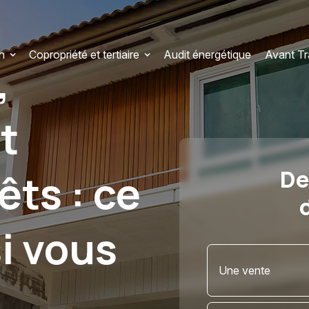
n
Copropriété et tertiaire
Audit énergétique
Avant T
,
t
De
ts : ce
i vous
Une vente