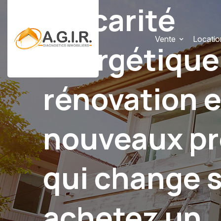
Précarité
Vente
Locatio
énergétique
rénovation e
nouveaux prê
qui change s
achetez un