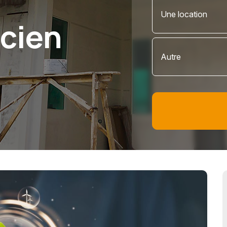
Une location
cien
Autre