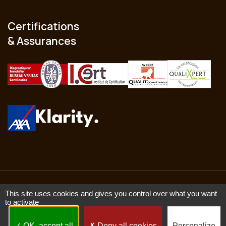
Certifications
& Assurances
2025 © A.G.I.R Diagnostics -
Saint-Hilaire de Riez 85270
- RCS
This site uses cookies and gives you control over what you want
to activate
518 911 086 -
Mentions légales
-
Politique de confidentialité
-
CGV
OK, accept all
Deny all cookies
Personalize